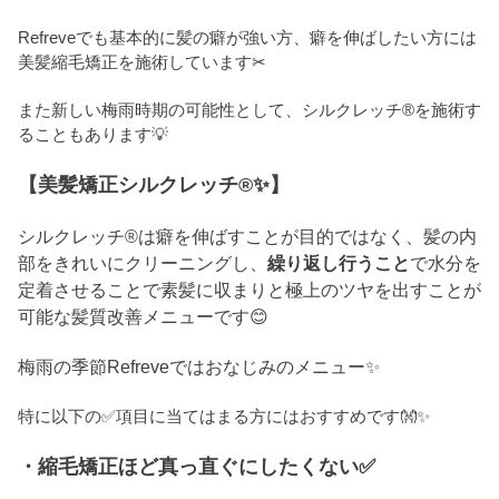
Refreveでも基本的に髪の癖が強い方、癖を伸ばしたい方には
美髪縮毛矯正を施術しています✂
また新しい梅雨時期の可能性として、シルクレッチ®を施術す
ることもあります💡
【美髪矯正シルクレッチ®✨】
シルクレッチ®は癖を伸ばすことが目的ではなく、髪の内
部をきれいにクリーニングし、
繰り返し行うこと
で水分を
定着させることで素髪に収まりと極上のツヤを出すことが
可能な髪質改善メニューです😊
梅雨の季節Refreveではおなじみのメニュー✨
特に以下の✅項目に当てはまる方にはおすすめです👐✨
・縮毛矯正ほど真っ直ぐにしたくない✅