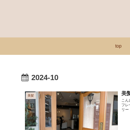
top
2024-10
美
美髪
こん
フレ
リー