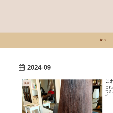
top
2024-09
こ
美髪
これ
てき
✅...