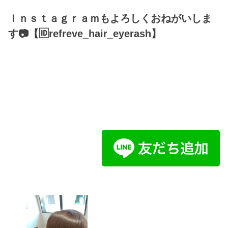
Ｉｎｓｔａｇｒａｍもよろしくおねがいしま
す📷【🆔refreve_hair_eyerash】