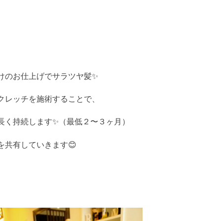
けのお仕上げでサラツヤ髪✨
クレッチを施術することで、
長く持続します✨（最低２〜３ヶ月）
共有していきます😊